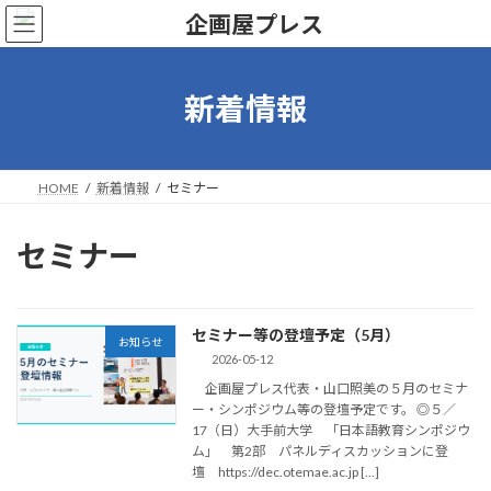
コ
ナ
ン
ビ
テ
ゲ
ン
ー
ツ
シ
新着情報
へ
ョ
ス
ン
キ
に
ッ
移
HOME
新着情報
セミナー
プ
動
セミナー
セミナー等の登壇予定（5月）
お知らせ
2026-05-12
企画屋プレス代表・山口照美の５月のセミナ
ー・シンポジウム等の登壇予定です。 ◎５／
17（日）大手前大学 「日本語教育シンポジウ
ム」 第2部 パネルディスカッションに登
壇 https://dec.otemae.ac.jp […]