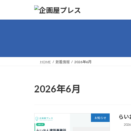
コ
ナ
ン
ビ
テ
ゲ
ン
ー
ツ
シ
へ
ョ
ス
ン
キ
に
ッ
移
HOME
新着情報
2026年6月
プ
動
2026年6月
らい
お知らせ
2026