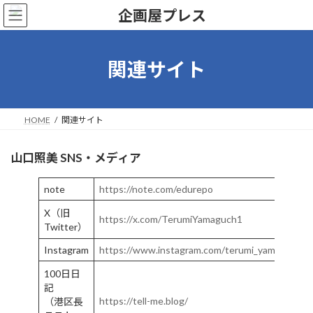
コ
ナ
ン
ビ
テ
ゲ
ン
ー
ツ
シ
関連サイト
へ
ョ
ス
ン
キ
に
ッ
移
HOME
関連サイト
プ
動
山口照美 SNS・メディア
note
https://note.com/edurepo
X（旧
https://x.com/TerumiYamaguch1
Twitter）
Instagram
https://www.instagram.com/terumi_yamaguchi/
100日日
記
https://tell-me.blog/
（港区長